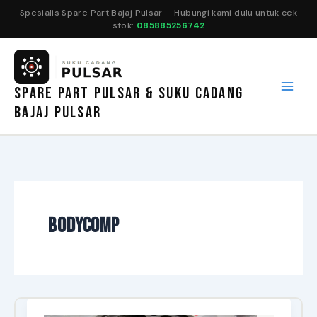
Spesialis Spare Part Bajaj Pulsar · Hubungi kami dulu untuk cek
stok:
085885256742
Lewati
ke
konten
SPARE PART PULSAR & SUKU CADANG
BAJAJ PULSAR
bodycomp