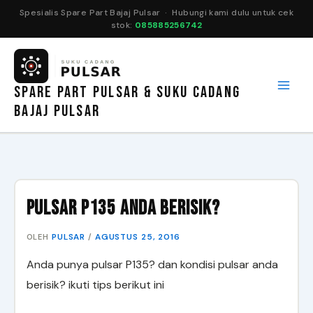
Spesialis Spare Part Bajaj Pulsar · Hubungi kami dulu untuk cek
stok:
085885256742
Lewati
ke
konten
SPARE PART PULSAR & SUKU CADANG
BAJAJ PULSAR
Pulsar P135 anda berisik?
PULSAR
AGUSTUS 25, 2016
OLEH
/
Anda punya pulsar P135? dan kondisi pulsar anda
berisik? ikuti tips berikut ini