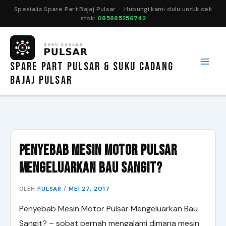
Spesialis Spare Part Bajaj Pulsar · Hubungi kami dulu untuk cek
stok:
085885256742
Lewati
ke
konten
SPARE PART PULSAR & SUKU CADANG
BAJAJ PULSAR
Penyebab Mesin Motor Pulsar
Mengeluarkan Bau Sangit?
PULSAR
MEI 27, 2017
OLEH
/
Penyebab Mesin Motor Pulsar Mengeluarkan Bau
Sangit? – sobat pernah mengalami dimana mesin