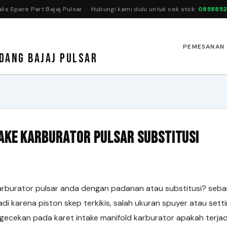
lis Spare Part Bajaj Pulsar · Hubungi kami dulu untuk cek stok:
0858852
PEMESANAN
DANG BAJAJ PULSAR
take Karburator Pulsar Substitusi
rburator pulsar anda dengan padanan atau substitusi? sebaik
jadi karena piston skep terkikis, salah ukuran spuyer atau se
ngecekan pada karet intake manifold karburator apakah terja