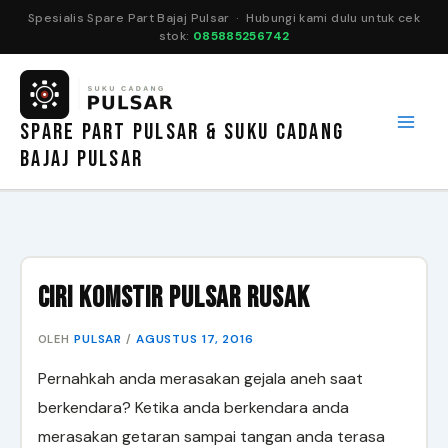
Spesialis Spare Part Bajaj Pulsar · Hubungi kami dulu untuk cek
stok:
085885256742
Lewati
ke
konten
SPARE PART PULSAR & SUKU CADANG
BAJAJ PULSAR
Ciri Komstir Pulsar Rusak
PULSAR
AGUSTUS 17, 2016
OLEH
/
Pernahkah anda merasakan gejala aneh saat
berkendara? Ketika anda berkendara anda
merasakan getaran sampai tangan anda terasa