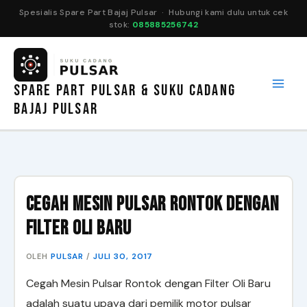
Spesialis Spare Part Bajaj Pulsar · Hubungi kami dulu untuk cek
stok:
085885256742
Lewati
ke
konten
SPARE PART PULSAR & SUKU CADANG
BAJAJ PULSAR
Cegah Mesin Pulsar Rontok dengan
Filter Oli Baru
PULSAR
JULI 30, 2017
OLEH
/
Cegah Mesin Pulsar Rontok dengan Filter Oli Baru
adalah suatu upaya dari pemilik motor pulsar