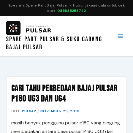
Spesialis Spare Part Bajaj Pulsar · Hubungi kami dulu untuk cek
stok:
085885256742
Lewati
ke
konten
SPARE PART PULSAR & SUKU CADANG
BAJAJ PULSAR
Cari Tahu Perbedaan Bajaj Pulsar
P180 UG3 dan UG4
PULSAR
NOVEMBER 29, 2016
OLEH
/
masih banyak pengguna pulsar p180 yang bingung
membedakan antara bajaj pulsar P180 UG3 dan